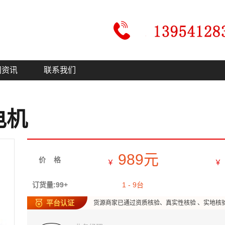
闻资讯
联系我们
电机
989元
价 格
￥
￥
订货量:99+
1 - 9台
平台认证
货源商家已通过资质核验、真实性核验 、实地核